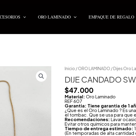
CESORIOS
ORO LAMINADO
EMPAQUE DE REGALO
DIJE
Inicio
/
ORO LAMINADO
/
Dijes Oro 
CANDADO
SWAROVSKI
DIJE CANDADO S
CORAZÓN
cantidad
$
47.000
Material:
Oro Laminado
REF 607
Garantia: Tiene garantia de 1 
¿Que es el Oro Laminado ? Es una
el tombac. Que se usa para que e
Recomendaciones:
Lavar ocasi
Evitar otros quimicos para mante
Tiempo de entrega estimado:
1
(En temporadas de alta cantidad