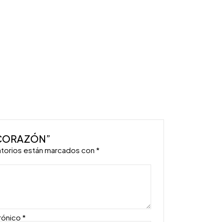
I CORAZÓN”
atorios están marcados con
*
rónico
*