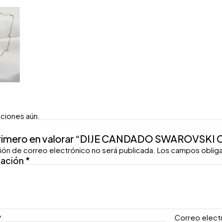
aciones aún.
primero en valorar “DIJE CANDADO SWAROVSK
ión de correo electrónico no será publicada.
Los campos oblig
ración
*
*
Correo elect