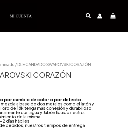
MI CUENTA
Laminado
/ DIJE CANDADO SWAROVSKI CORAZÓN
WAROVSKI CORAZÓN
año por cambio de color o por defecto .
 mezcla a base de dos metales como el latón y
l oro de 18k tenga mas cohesión y durabilidad.
onalmente con agua y Jabón líquido neutro.
nimiento de la misma.
-2 días hábiles
 de pedidos, nuestros tiempos de entrega