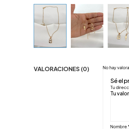
No hay valor
VALORACIONES (0)
Sé el 
Tu direcc
Tu valo
Nombre