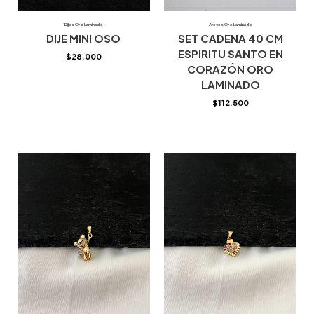
Dijes Oro Laminado
Aretes Oro Laminado
DIJE MINI OSO
SET CADENA 40 CM
ESPIRITU SANTO EN
$
28.000
CORAZÓN ORO
LAMINADO
$
112.500