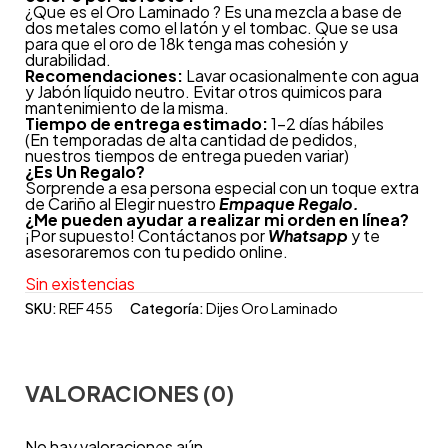
¿Que es el Oro Laminado ? Es una mezcla a base de
dos metales como el latón y el tombac. Que se usa
para que el oro de 18k tenga mas cohesión y
durabilidad.
Recomendaciones:
Lavar ocasionalmente con agua
y Jabón líquido neutro. Evitar otros quimicos para
mantenimiento de la misma.
Tiempo de entrega estimado:
1-2 días hábiles
(En temporadas de alta cantidad de pedidos,
nuestros tiempos de entrega pueden variar)
¿
Es Un Regalo?
Sorprende a esa persona especial con un toque extra
de Cariño al Elegir nuestro
Empaque Regalo.
¿Me pueden ayudar a realizar mi orden en línea?
¡Por supuesto! Contáctanos por
Whatsapp
y te
asesoraremos con tu pedido online.
Sin existencias
SKU:
REF 455
Categoría:
Dijes Oro Laminado
VALORACIONES (0)
No hay valoraciones aún.