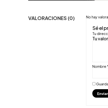
No hay valor
VALORACIONES (0)
Sé el 
Tu direcc
Tu valo
Nombre
Guarda