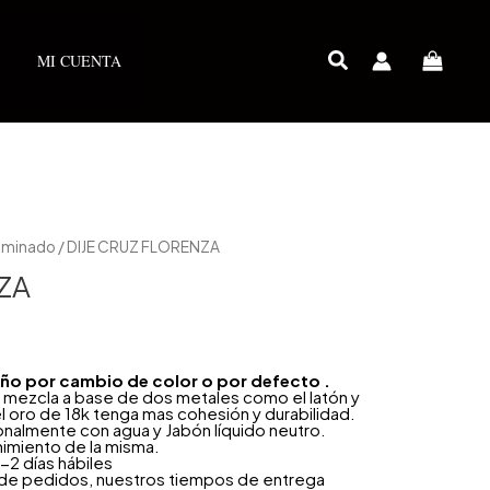
MI CUENTA
Laminado
/ DIJE CRUZ FLORENZA
ZA
 año por cambio de color o por defecto .
 mezcla a base de dos metales como el latón y
l oro de 18k tenga mas cohesión y durabilidad.
onalmente con agua y Jabón líquido neutro.
nimiento de la misma.
-2 días hábiles
 de pedidos, nuestros tiempos de entrega