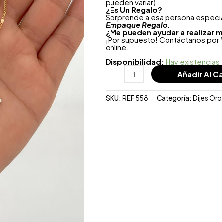
pueden variar)
¿
Es Un Regalo?
Sorprende a esa persona especial
Empaque Regalo.
¿Me pueden ayudar a realizar m
¡Por supuesto! Contáctanos por
online.
Disponibilidad:
Hay existencias
Añadir Al Ca
SKU:
REF 558
Categoría:
Dijes Or