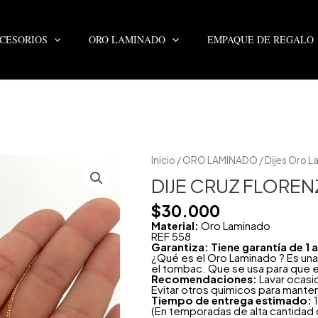
CESORIOS
ORO LAMINADO
EMPAQUE DE REGALO
DIJE
Inicio
/
ORO LAMINADO
/
Dijes Oro 
CRUZ
FLORENZA
DIJE CRUZ FLOREN
cantidad
$
30.000
Material:
Oro Laminado
REF 558
Garantiza: Tiene garantía de 1
¿Qué es el Oro Laminado ? Es una
el tombac. Que se usa para que e
Recomendaciones:
Lavar ocasi
Evitar otros quimicos para mante
Tiempo de entrega estimado:
1
(En temporadas de alta cantidad