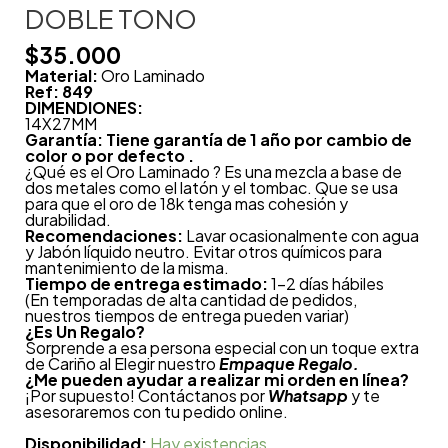
DOBLE TONO
$
35.000
Material:
Oro Laminado
Ref: 849
DIMENDIONES:
14X27MM
Garantía: Tiene garantía de 1 año por cambio de
color o por defecto .
¿Qué es el Oro Laminado ? Es una mezcla a base de
dos metales como el latón y el tombac. Que se usa
para que el oro de 18k tenga mas cohesión y
durabilidad.
Recomendaciones:
Lavar ocasionalmente con agua
y Jabón líquido neutro. Evitar otros químicos para
mantenimiento de la misma.
Tiempo de entrega estimado:
1-2 días hábiles
(En temporadas de alta cantidad de pedidos,
nuestros tiempos de entrega pueden variar)
¿
Es Un Regalo?
Sorprende a esa persona especial con un toque extra
de Cariño al Elegir nuestro
Empaque Regalo.
¿Me pueden ayudar a realizar mi orden en línea?
¡Por supuesto! Contáctanos por
Whatsapp
y te
asesoraremos con tu pedido online.
Disponibilidad:
Hay existencias