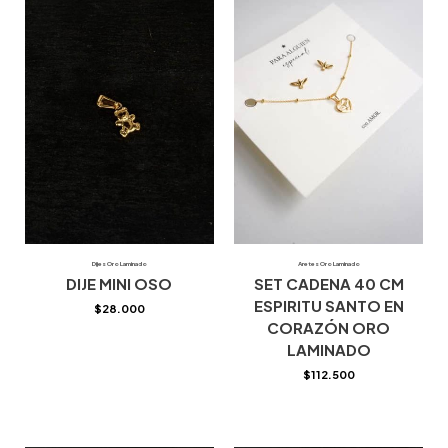
Dijes Oro Laminado
Aretes Oro Laminado
DIJE MINI OSO
SET CADENA 40 CM
ESPIRITU SANTO EN
$
28.000
CORAZÓN ORO
LAMINADO
$
112.500