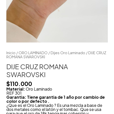
Inicio
/
ORO LAMINADO
/
Dijes Oro Laminado
/ DIJE CRUZ
ROMANA SWAROVSKI
DIJE CRUZ ROMANA
SWAROVSKI
$
110.000
Material:
Oro Laminado
REF 301
Garantia: Tiene garantia de 1 año por cambio de
color o por defecto .
¿Que es el Oro Laminado ? Es una mezcla a base de
dos metales como el latón y el tombac. Que se usa
para que el oro de 18k tenga mas cohesión y