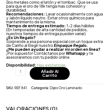
dos metales como el latón y el tombac. Que se usa
para que el oro de 18k tenga mas cohesión y
durabilidad.
Recomendaciones:
Lavar ocasionalmente con agua
y Jabón líquido neutro. Evitar otros químicos para
mantenimiento de la misma.
Tiempo de entrega estimado:
1-2 días hábiles
(En temporadas de alta cantidad de pedidos,
nuestros tiempos de entrega pueden variar)
¿
Es Un Regalo?
Sorprende a esa persona especial con un toque extra
de Cariño al Elegir nuestro
Empaque Regalo.
¿Me pueden ayudar a realizar mi orden en línea?
¡Por supuesto! Contáctanos por
Whatsapp
y te
asesoraremos con tu pedido online.
Disponibilidad:
Hay existencias
Añadir Al
Carrito
SKU:
REF 841
Categoría:
Dijes Oro Laminado
VALORACIONES (0)