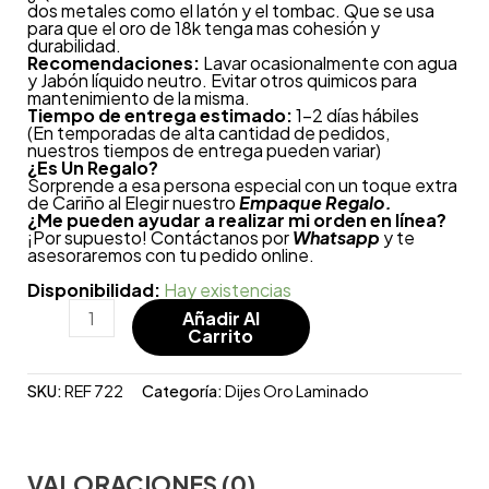
dos metales como el latón y el tombac. Que se usa
para que el oro de 18k tenga mas cohesión y
durabilidad.
Recomendaciones:
Lavar ocasionalmente con agua
y Jabón líquido neutro. Evitar otros quimicos para
mantenimiento de la misma.
Tiempo de entrega estimado:
1-2 días hábiles
(En temporadas de alta cantidad de pedidos,
nuestros tiempos de entrega pueden variar)
¿
Es Un Regalo?
Sorprende a esa persona especial con un toque extra
de Cariño al Elegir nuestro
Empaque Regalo.
¿Me pueden ayudar a realizar mi orden en línea?
¡Por supuesto! Contáctanos por
Whatsapp
y te
asesoraremos con tu pedido online.
Disponibilidad:
Hay existencias
Añadir Al
Carrito
SKU:
REF 722
Categoría:
Dijes Oro Laminado
VALORACIONES (0)