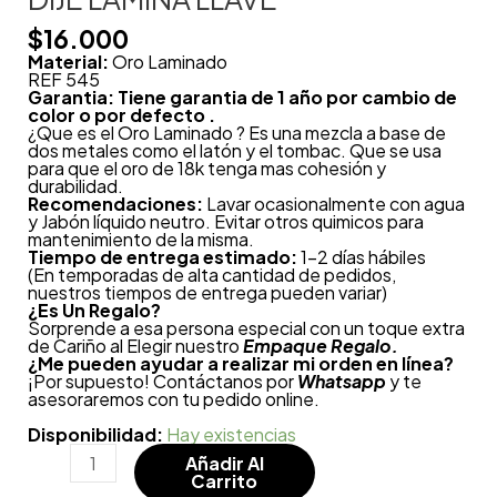
$
16.000
Material:
Oro Laminado
REF 545
Garantia: Tiene garantia de 1 año por cambio de
color o por defecto .
¿Que es el Oro Laminado ? Es una mezcla a base de
dos metales como el latón y el tombac. Que se usa
para que el oro de 18k tenga mas cohesión y
durabilidad.
Recomendaciones:
Lavar ocasionalmente con agua
y Jabón líquido neutro. Evitar otros quimicos para
mantenimiento de la misma.
Tiempo de entrega estimado:
1-2 días hábiles
(En temporadas de alta cantidad de pedidos,
nuestros tiempos de entrega pueden variar)
¿
Es Un Regalo?
Sorprende a esa persona especial con un toque extra
de Cariño al Elegir nuestro
Empaque Regalo.
¿Me pueden ayudar a realizar mi orden en línea?
¡Por supuesto! Contáctanos por
Whatsapp
y te
asesoraremos con tu pedido online.
Disponibilidad:
Hay existencias
Añadir Al
Carrito