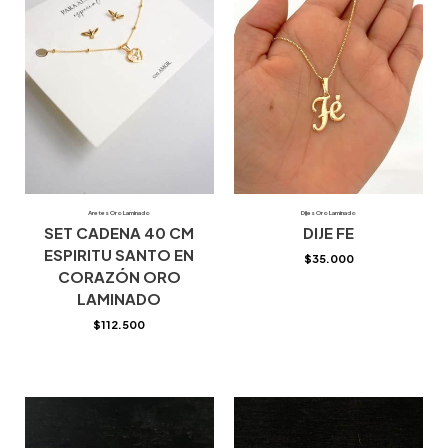
Aretes Oro Laminado
Dijes Oro Laminado
SET CADENA 40 CM
DIJE FE
ESPIRITU SANTO EN
$
35.000
CORAZÓN ORO
LAMINADO
$
112.500