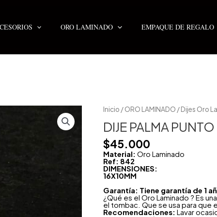
CESORIOS
ORO LAMINADO
EMPAQUE DE REGALO
DIJE
Inicio
/
ORO LAMINADO
/
Dijes Oro 
PALMA
PUNTO
DIJE PALMA PUNT
ESMERALDA
cantidad
$
45.000
Material:
Oro Laminado
Ref: 842
DIMENSIONES:
16X10MM
Garantía: Tiene garantía de 1 
¿Qué es el Oro Laminado ? Es una
el tombac. Que se usa para que e
Recomendaciones:
Lavar ocasi