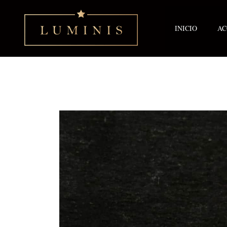
Ir
al
contenido
INICIO
AC