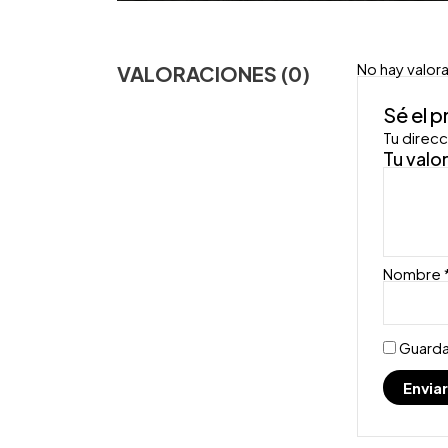
No hay valor
VALORACIONES (0)
Sé el 
Tu direcc
Tu valo
Nombre
Guarda