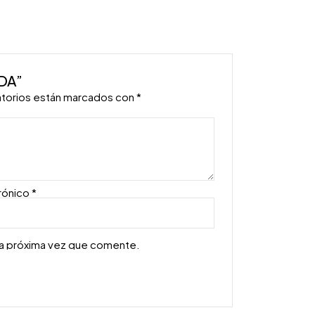
LDA”
atorios están marcados con
*
rónico
*
la próxima vez que comente.