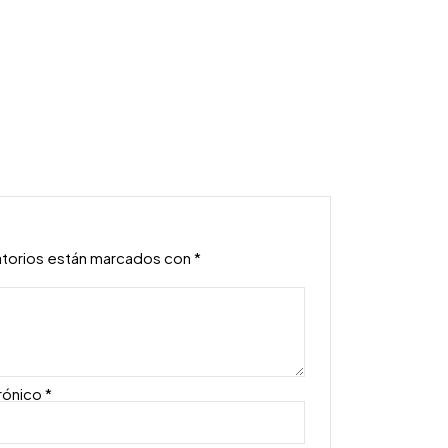
atorios están marcados con
*
rónico
*