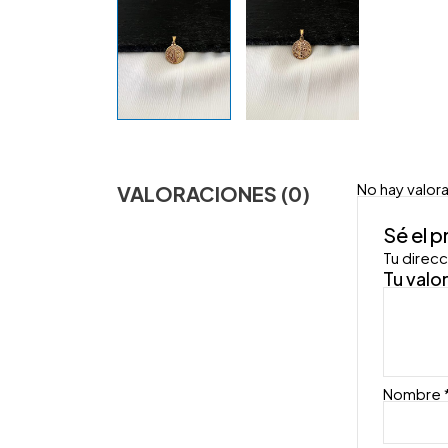
No hay valor
VALORACIONES (0)
Sé el 
Tu direcc
Tu valo
Nombre