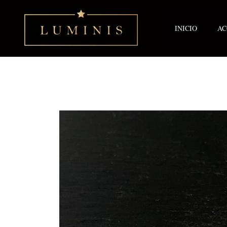
Ir
al
contenido
INICIO
AC