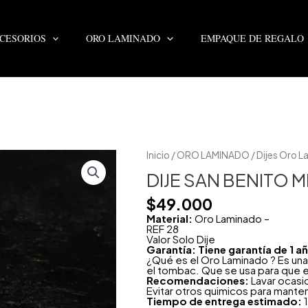
CESORIOS
ORO LAMINADO
EMPAQUE DE REGALO
Inicio
/
ORO LAMINADO
/
Dijes Oro 
DIJE SAN BENITO 
$
49.000
Material:
Oro Laminado –
REF 28
Valor Solo Dije
Garantía: Tiene garantía de 1 
¿Qué es el Oro Laminado ? Es una
el tombac. Que se usa para que e
Recomendaciones:
Lavar ocasi
Evitar otros quimicos para mante
Tiempo de entrega estimado:
1