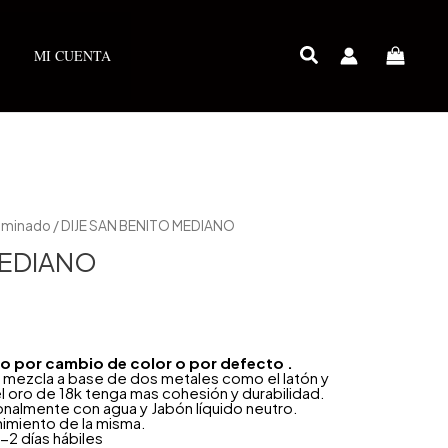
MI CUENTA
Laminado
/ DIJE SAN BENITO MEDIANO
MEDIANO
año por cambio de color o por defecto .
 mezcla a base de dos metales como el latón y
l oro de 18k tenga mas cohesión y durabilidad.
onalmente con agua y Jabón líquido neutro.
nimiento de la misma.
-2 días hábiles