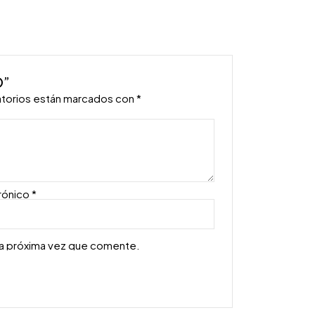
O”
atorios están marcados con
*
rónico
*
la próxima vez que comente.