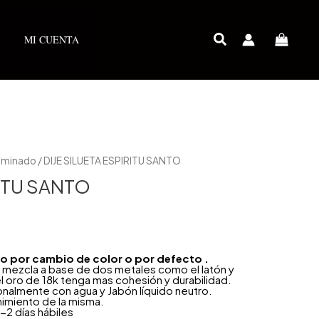
MI CUENTA
Laminado
/ DIJE SILUETA ESPIRITU SANTO
RITU SANTO
año por cambio de color o por defecto .
 mezcla a base de dos metales como el latón y
l oro de 18k tenga mas cohesión y durabilidad.
onalmente con agua y Jabón líquido neutro.
nimiento de la misma.
-2 días hábiles