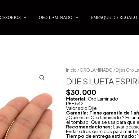
CESORIOS
ORO LAMINADO
EMPAQUE DE REGALO
DIJE
Inicio
/
ORO LAMINADO
/
Dijes Oro 
SILUETA
ESPIRITU
DIJE SILUETA ESPI
SANTO
cantidad
$
30.000
Material:
Oro Laminado
REF 542
Valor solo Dije
Garantía: Tiene garantía de 1 
¿Qué es el Oro Laminado ? Es una
el tombac. Que se usa para que e
Recomendaciones:
Lavar ocasi
Evitar otros quimicos para mante
Tiempo de entrega estimado:
1