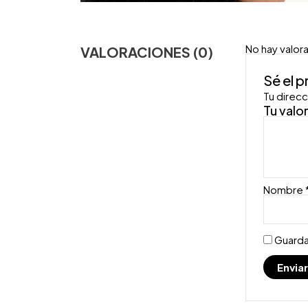
No hay valor
VALORACIONES (0)
Sé el 
Tu direcc
Tu valo
Nombre
Guarda