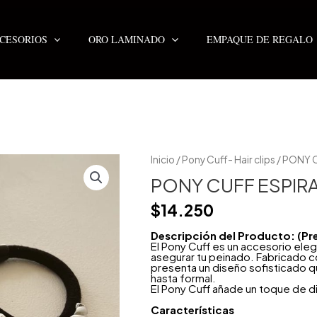
CESORIOS
ORO LAMINADO
EMPAQUE DE REGALO
PONY
Inicio
/
Pony Cuff- Hair clips
/ PONY C
CUFF
ESPIRAL
PONY CUFF ESPIRA
2X1
cantidad
$
14.250
Descripción del Producto: (Pr
El Pony Cuff es un accesorio eleg
asegurar tu peinado. Fabricado co
presenta un diseño sofisticado qu
hasta formal.
El Pony Cuff añade un toque de dist
Características