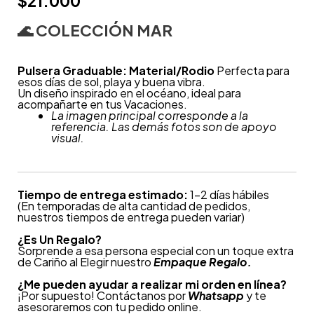
$
21.000
🌊
COLECCIÓN MAR
Pulsera Graduable: Material/Rodio
Perfecta para
esos días de sol, playa y buena vibra.
Un diseño inspirado en el océano, ideal para
acompañarte en tus Vacaciones.
La imagen principal corresponde a la
referencia. Las demás fotos son de apoyo
visual.
Tiempo de entrega estimado:
1-2 días hábiles
(En temporadas de alta cantidad de pedidos,
nuestros tiempos de entrega pueden variar)
¿
Es Un Regalo?
Sorprende a esa persona especial con un toque extra
de Cariño al Elegir nuestro
Empaque Regalo.
¿Me pueden ayudar a realizar mi orden en línea?
¡Por supuesto! Contáctanos por
Whatsapp
y te
asesoraremos con tu pedido online.