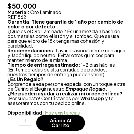
$
50.000
Material:
Oro Laminado
REF 562
Garantia: Tiene garantia de 1 año por cambio de
color o por defecto .
¿Que es el Oro Laminado ? Es una mezcla a base de
dos metales como el latón y el tombac. Que se usa
para que el oro de 18k tenga mas cohesión y
durabilidad.
Recomendaciones:
Lavar ocasionalmente con agua
y Jabón líquido neutro. Evitar otros quimicos para
mantenimiento de la misma.
Tiempo de entrega estimado:
1-2 días hábiles
(En temporadas de alta cantidad de pedidos,
nuestros tiempos de entrega pueden variar)
¿
Es Un Regalo?
Sorprende a esa persona especial con un toque extra
de Cariño al Elegir nuestro
Empaque Regalo.
¿Me pueden ayudar a realizar mi orden en línea?
¡Por supuesto! Contáctanos por
Whatsapp
y te
asesoraremos con tu pedido online.
Disponibilidad:
Hay existencias
Añadir Al
Carrito