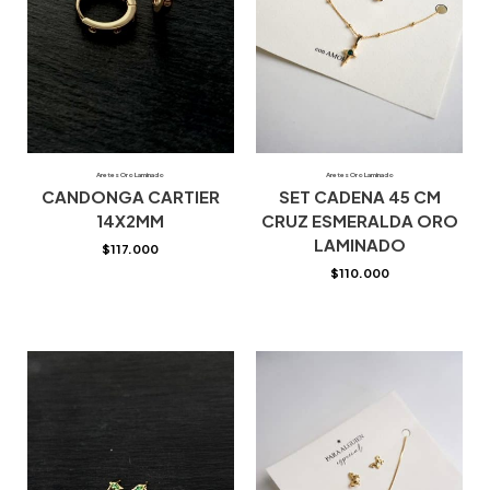
Aretes Oro Laminado
Aretes Oro Laminado
CANDONGA CARTIER
SET CADENA 45 CM
14X2MM
CRUZ ESMERALDA ORO
LAMINADO
$
117.000
$
110.000