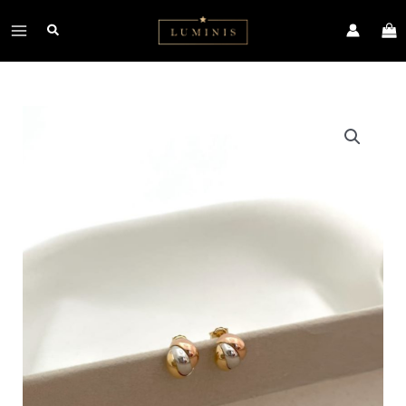
Ir
Main
al
contenido
Menu
TOPO
CANDONGA
CANASTA
3
OROS
cantidad