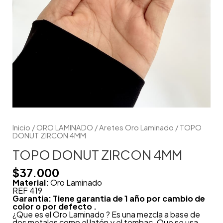
Inicio
/
ORO LAMINADO
/
Aretes Oro Laminado
/ TOPO
DONUT ZIRCON 4MM
TOPO DONUT ZIRCON 4MM
$
37.000
Material:
Oro Laminado
REF 419
Garantia: Tiene garantia de 1 año por cambio de
color o por defecto .
¿Que es el Oro Laminado ? Es una mezcla a base de
dos metales como el latón y el tombac. Que se usa