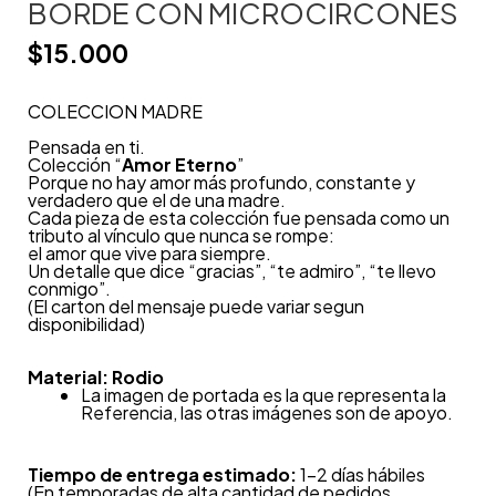
BORDE CON MICROCIRCONES
$
15.000
COLECCION MADRE
Pensada en ti.
Colección “
Amor Eterno
”
Porque no hay amor más profundo, constante y
verdadero que el de una madre.
Cada pieza de esta colección fue pensada como un
tributo al vínculo que nunca se rompe:
el amor que vive para siempre.
Un detalle que dice “gracias”, “te admiro”, “te llevo
conmigo”.
(El carton del mensaje puede variar segun
disponibilidad)
Material: Rodio
La imagen de portada es la que representa la
Referencia, las otras imágenes son de apoyo.
Tiempo de entrega estimado:
1-2 días hábiles
(En temporadas de alta cantidad de pedidos,