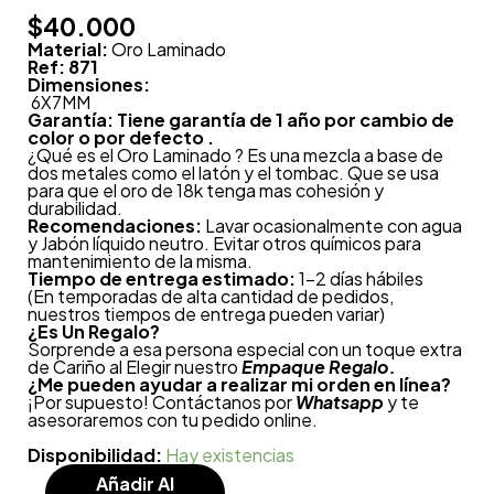
$
40.000
Material:
Oro Laminado
Ref: 871
Dimensiones:
6X7MM
Garantía: Tiene garantía de 1 año por cambio de
color o por defecto .
¿Qué es el Oro Laminado ? Es una mezcla a base de
dos metales como el latón y el tombac. Que se usa
para que el oro de 18k tenga mas cohesión y
durabilidad.
Recomendaciones:
Lavar ocasionalmente con agua
y Jabón líquido neutro. Evitar otros químicos para
mantenimiento de la misma.
Tiempo de entrega estimado:
1-2 días hábiles
(En temporadas de alta cantidad de pedidos,
nuestros tiempos de entrega pueden variar)
¿
Es Un Regalo?
Sorprende a esa persona especial con un toque extra
de Cariño al Elegir nuestro
Empaque Regalo.
¿Me pueden ayudar a realizar mi orden en línea?
¡Por supuesto! Contáctanos por
Whatsapp
y te
asesoraremos con tu pedido online.
Disponibilidad:
Hay existencias
Añadir Al