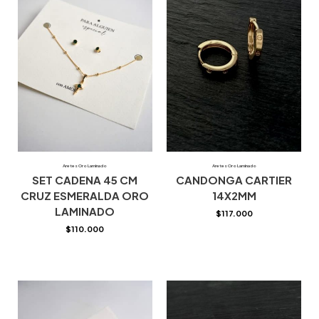
Aretes Oro Laminado
Aretes Oro Laminado
SET CADENA 45 CM
CANDONGA CARTIER
CRUZ ESMERALDA ORO
14X2MM
LAMINADO
$
117.000
$
110.000