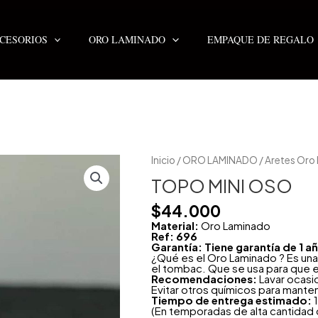
CESORIOS
ORO LAMINADO
EMPAQUE DE REGALO
TOPO
Inicio
/
ORO LAMINADO
/
Aretes Oro
MINI
OSO
TOPO MINI OSO
cantidad
$
44.000
Material:
Oro Laminado
Ref: 696
Garantía: Tiene garantía de 1 
¿Qué es el Oro Laminado ? Es una
el tombac. Que se usa para que e
Recomendaciones:
Lavar ocasi
Evitar otros químicos para mante
Tiempo de entrega estimado:
1
(En temporadas de alta cantidad