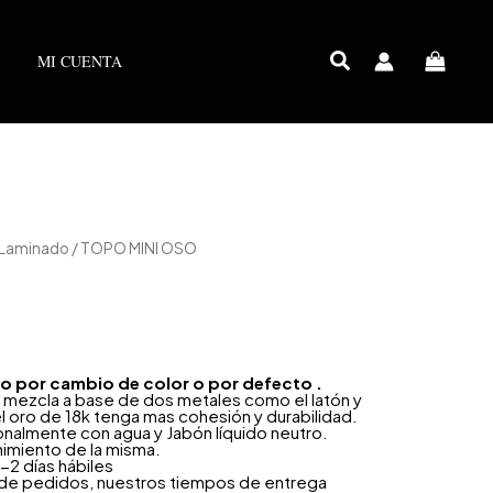
MI CUENTA
 Laminado
/ TOPO MINI OSO
año por cambio de color o por defecto .
 mezcla a base de dos metales como el latón y
l oro de 18k tenga mas cohesión y durabilidad.
onalmente con agua y Jabón líquido neutro.
nimiento de la misma.
-2 días hábiles
 de pedidos, nuestros tiempos de entrega