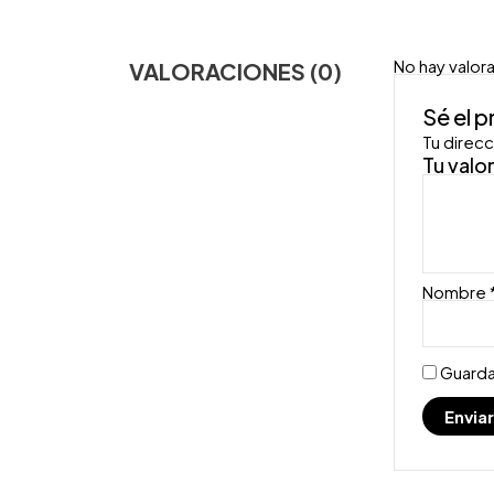
No hay valor
VALORACIONES (0)
Sé el 
Tu direcc
Tu valo
Nombre
Guarda