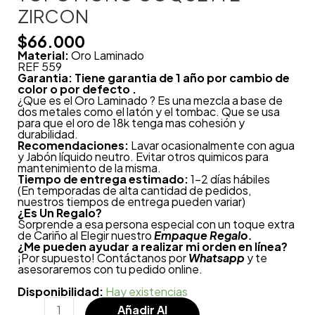
ZIRCON
$
66.000
Material:
Oro Laminado
REF 559
Garantia: Tiene garantia de 1 año por cambio de
color o por defecto .
¿Que es el Oro Laminado ? Es una mezcla a base de
dos metales como el latón y el tombac. Que se usa
para que el oro de 18k tenga mas cohesión y
durabilidad.
Recomendaciones:
Lavar ocasionalmente con agua
y Jabón líquido neutro. Evitar otros quimicos para
mantenimiento de la misma.
Tiempo de entrega estimado:
1-2 días hábiles
(En temporadas de alta cantidad de pedidos,
nuestros tiempos de entrega pueden variar)
¿
Es Un Regalo?
Sorprende a esa persona especial con un toque extra
de Cariño al Elegir nuestro
Empaque Regalo.
¿Me pueden ayudar a realizar mi orden en línea?
¡Por supuesto! Contáctanos por
Whatsapp
y te
asesoraremos con tu pedido online.
Disponibilidad:
Hay existencias
Añadir Al