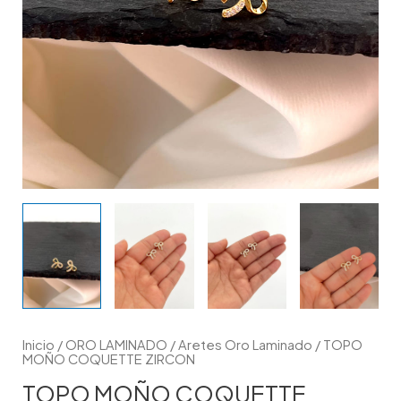
Inicio
/
ORO LAMINADO
/
Aretes Oro Laminado
/ TOPO
MOÑO COQUETTE ZIRCON
TOPO MOÑO COQUETTE