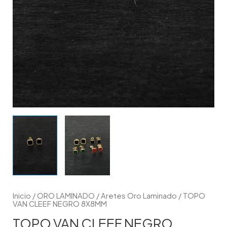
Inicio
/
ORO LAMINADO
/
Aretes Oro Laminado
/ TOPO
VAN CLEEF NEGRO 8X8MM
TOPO VAN CLEEF NEGRO