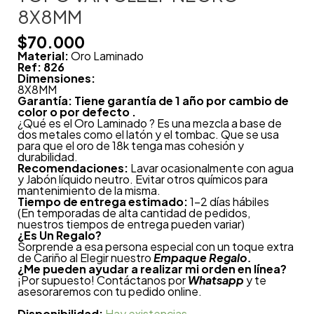
8X8MM
$
70.000
Material:
Oro Laminado
Ref: 826
Dimensiones:
8X8MM
Garantía: Tiene garantía de 1 año por cambio de
color o por defecto .
¿Qué es el Oro Laminado ? Es una mezcla a base de
dos metales como el latón y el tombac. Que se usa
para que el oro de 18k tenga mas cohesión y
durabilidad.
Recomendaciones:
Lavar ocasionalmente con agua
y Jabón líquido neutro. Evitar otros químicos para
mantenimiento de la misma.
Tiempo de entrega estimado:
1-2 días hábiles
(En temporadas de alta cantidad de pedidos,
nuestros tiempos de entrega pueden variar)
¿
Es Un Regalo?
Sorprende a esa persona especial con un toque extra
de Cariño al Elegir nuestro
Empaque Regalo.
¿Me pueden ayudar a realizar mi orden en línea?
¡Por supuesto! Contáctanos por
Whatsapp
y te
asesoraremos con tu pedido online.
Disponibilidad:
Hay existencias