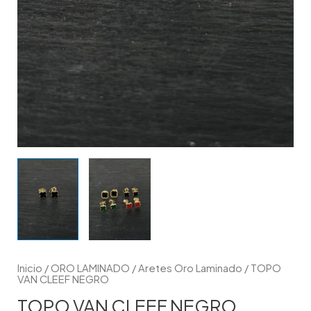
Inicio
/
ORO LAMINADO
/
Aretes Oro Laminado
/ TOPO
VAN CLEEF NEGRO
TOPO VAN CLEEF NEGRO