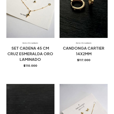
Aretes Oro Laminado
Aretes Oro Laminado
SET CADENA 45 CM
CANDONGA CARTIER
CRUZ ESMERALDA ORO
14X2MM
LAMINADO
$
117.000
$
110.000