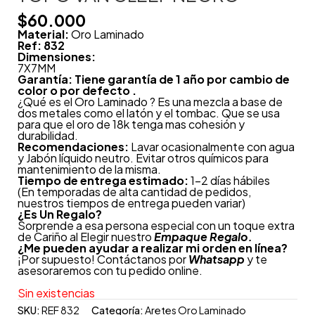
$
60.000
Material:
Oro Laminado
Ref: 832
Dimensiones:
7X7MM
Garantía: Tiene garantía de 1 año por cambio de
color o por defecto .
¿Qué es el Oro Laminado ? Es una mezcla a base de
dos metales como el latón y el tombac. Que se usa
para que el oro de 18k tenga mas cohesión y
durabilidad.
Recomendaciones:
Lavar ocasionalmente con agua
y Jabón líquido neutro. Evitar otros químicos para
mantenimiento de la misma.
Tiempo de entrega estimado:
1-2 días hábiles
(En temporadas de alta cantidad de pedidos,
nuestros tiempos de entrega pueden variar)
¿
Es Un Regalo?
Sorprende a esa persona especial con un toque extra
de Cariño al Elegir nuestro
Empaque Regalo.
¿Me pueden ayudar a realizar mi orden en línea?
¡Por supuesto! Contáctanos por
Whatsapp
y te
asesoraremos con tu pedido online.
Sin existencias
SKU:
REF 832
Categoría:
Aretes Oro Laminado