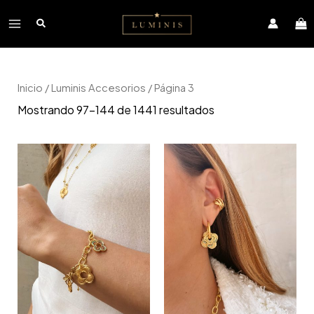
Ir
Main
al
contenido
Menu
Inicio
/
Luminis Accesorios
/ Página 3
Mostrando 97–144 de 1441 resultados