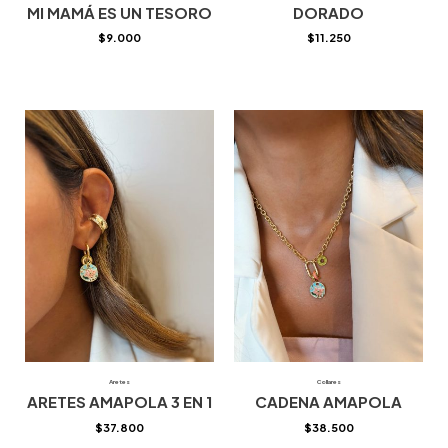
MI MAMÁ ES UN TESORO
DORADO
$
9.000
$
11.250
Aretes
Collares
ARETES AMAPOLA 3 EN 1
CADENA AMAPOLA
$
37.800
$
38.500