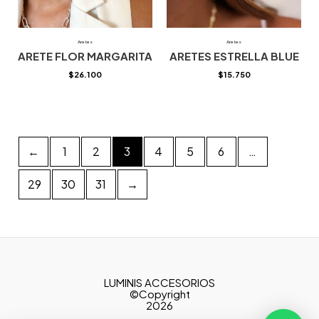
Aretes
Aretes
ARETE FLOR MARGARITA
ARETES ESTRELLA BLUE
$
26.100
$
15.750
←
1
2
3
4
5
6
…
29
30
31
→
LUMINIS ACCESORIOS
©Copyright
2026