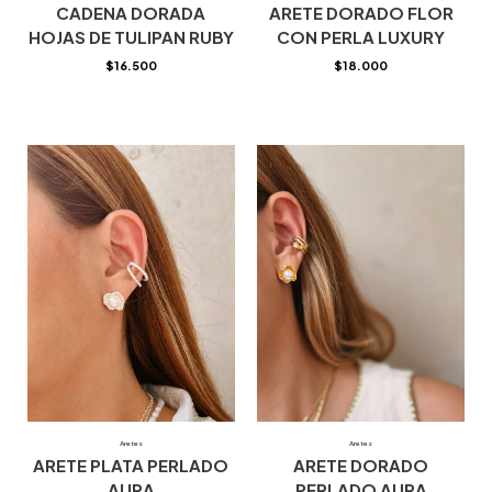
CADENA DORADA
ARETE DORADO FLOR
HOJAS DE TULIPAN RUBY
CON PERLA LUXURY
$
16.500
$
18.000
Aretes
Aretes
ARETE PLATA PERLADO
ARETE DORADO
AURA
PERLADO AURA