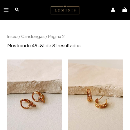
Ir
Main
al
contenido
Menu
Inicio
/
Candongas
/ Página 2
Mostrando 49–81 de 81 resultados