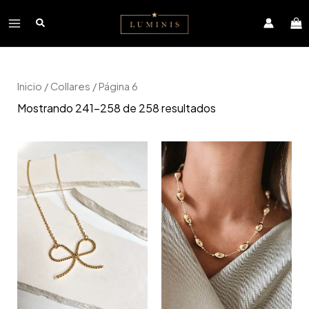
Ir
Main
al
contenido
Menu
Inicio
/
Collares
/ Página 6
Mostrando 241–258 de 258 resultados