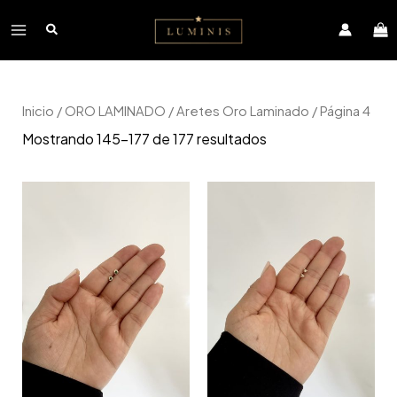
Ir
Main
al
contenido
Menu
Inicio
/
ORO LAMINADO
/
Aretes Oro Laminado
/ Página 4
Mostrando 145–177 de 177 resultados